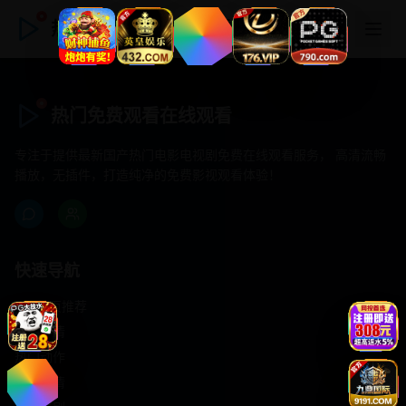
热门免费观看在线观看
热门免费观看在线观看
专注于提供最新国产热门电影电视剧免费在线观看服务， 高清流畅
播放，无插件，打造纯净的免费影视观看体验！
快速导航
首页推荐
精选剧情
热门动作
浪漫爱情