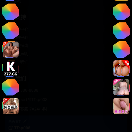
轻松喜剧
服务支持
客服中心
帮助中心
使用指南
版权声明
关于我们
联系我们
400-888-8888
support@TTsp008
在线客服 7×24小时
商务合作✈️
TTsp008